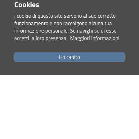
Cookies
https://www.s3w.unifi.it/upload/sub/D
I cookie di questo sito servono al suo corretto
R_Approvaz_atti.pdf
funzionamento e non raccolgono alcuna tua
informazione personale. Se navighi su di esso
11 October 2025
accetti la loro presenza.
Maggiori informazioni
Share
Ho capito
Site map
RSS feed
Privacy policy
Legal notices
Accessibility
Monitoring