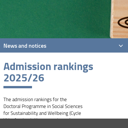
News and notices
Admission rankings
Latest news
2025/26
Archive
The admission rankings for the
Doctoral Programme in Social Sciences
for Sustainability and Wellbeing (Cycle
XLI - Academic Year 2025/2026) are
available here: