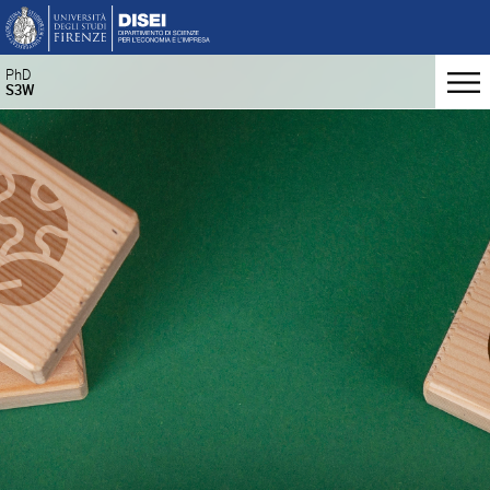
PhD
S3W